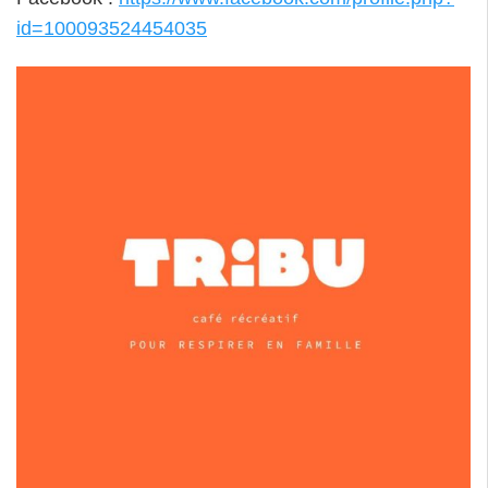
id=100093524454035