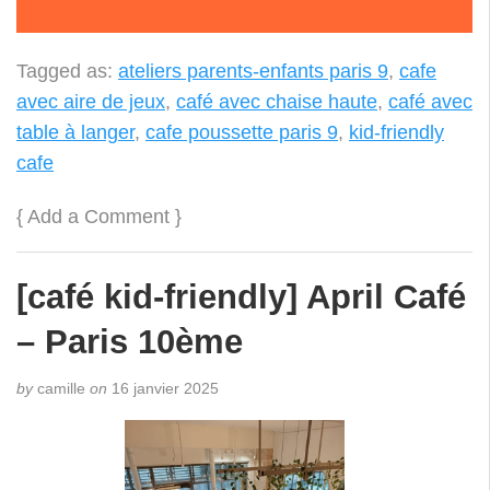
Tagged as:
ateliers parents-enfants paris 9
,
cafe
avec aire de jeux
,
café avec chaise haute
,
café avec
table à langer
,
cafe poussette paris 9
,
kid-friendly
cafe
{
Add a Comment
}
[café kid-friendly] April Café
– Paris 10ème
by
camille
on
16 janvier 2025