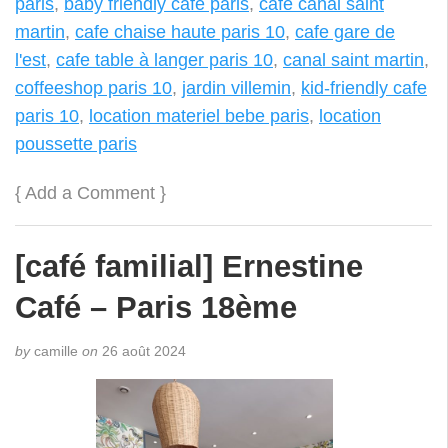
paris
,
baby friendly cafe paris
,
cafe canal saint
martin
,
cafe chaise haute paris 10
,
cafe gare de
l'est
,
cafe table à langer paris 10
,
canal saint martin
,
coffeeshop paris 10
,
jardin villemin
,
kid-friendly cafe
paris 10
,
location materiel bebe paris
,
location
poussette paris
{
Add a Comment
}
[café familial] Ernestine
Café – Paris 18ème
by
camille
on
26 août 2024