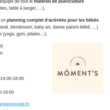
 équipé de tout le
matériel de puériculture
es, table à langer, …).
i un
planning complet d’activités pour les bébés
ical, Montessori, baby art, danse parent-bébé, …)
es (yoga, gym, pilates…).
pt
au
 14:30-18:30
0-18:00
milyconcept.fr/