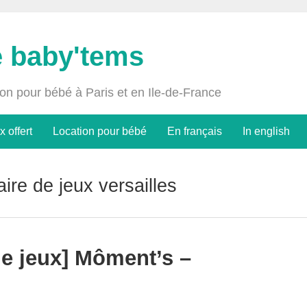
e baby'tems
ion pour bébé à Paris et en Ile-de-France
x offert
Location pour bébé
En français
In english
aire de jeux versailles
 de jeux] Môment’s –