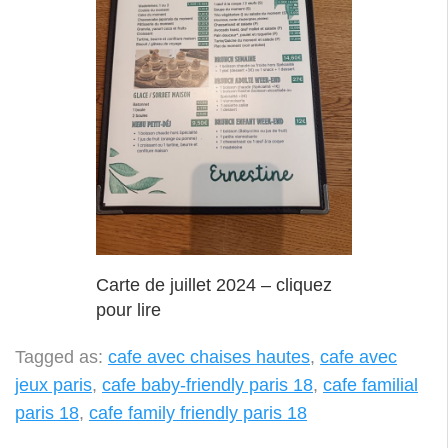
Carte de juillet 2024 – cliquez
pour lire
Tagged as:
cafe avec chaises hautes
,
cafe avec
jeux paris
,
cafe baby-friendly paris 18
,
cafe familial
paris 18
,
cafe family friendly paris 18