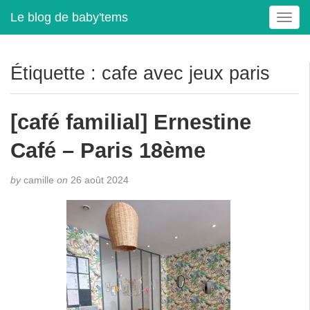
Le blog de baby'tems
T
o
g
g
Étiquette :
cafe avec jeux paris
l
e
n
[café familial] Ernestine
a
v
Café – Paris 18ème
i
g
by
camille
on
26 août 2024
a
t
i
o
n