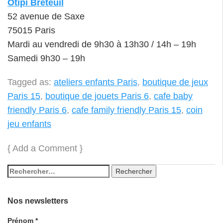
Ôtipi Breteuil
52 avenue de Saxe
75015 Paris
Mardi au vendredi de 9h30 à 13h30 / 14h – 19h
Samedi 9h30 – 19h
Tagged as:
ateliers enfants Paris
,
boutique de jeux
Paris 15
,
boutique de jouets Paris 6
,
cafe baby
friendly Paris 6
,
cafe family friendly Paris 15
,
coin
jeu enfants
{
Add a Comment
}
Nos newsletters
Prénom
*