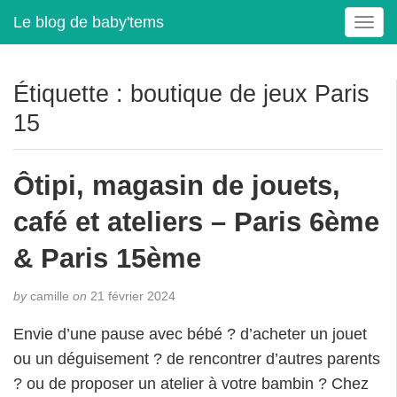
Le blog de baby'tems
T
o
g
g
Étiquette :
boutique de jeux Paris
l
15
e
n
a
Ôtipi, magasin de jouets,
v
i
café et ateliers – Paris 6ème
g
a
& Paris 15ème
t
i
by
camille
on
21 février 2024
o
n
Envie d’une pause avec bébé ? d’acheter un jouet
ou un déguisement ? de rencontrer d’autres parents
? ou de proposer un atelier à votre bambin ? Chez