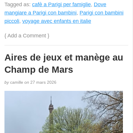
Tagged as:
cafè a Parigi per famiglie
,
Dove
mangiare a Parigi con bambini
,
Parigi con bambini
piccoli
,
voyage avec enfants en italie
{
Add a Comment
}
Aires de jeux et manège au
Champ de Mars
by
camille
on
27 mars 2026