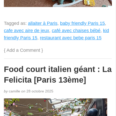
Tagged as:
allaiter à Paris
,
baby friendly Paris 15
,
cafe avec aire de jeux
,
café avec chaises bébé
,
kid
friendly Paris 15
,
restaurant avec bebe paris 15
{
Add a Comment
}
Food court italien géant : La
Felicita [Paris 13ème]
by
camille
on
28 octobre 2025