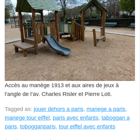
Accès au manège 1913 et aux aires de jeux à
l’angle de l’av. Charles Risler et Pierre Loti.
Tagged as:
jouer dehors a paris
,
manege a paris
,
manege tour eiffel
,
paris avec enfants
,
taboggan a
paris
,
tobogganparis
,
tour eiffel avec enfants