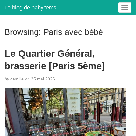
Le blog de baby'tems
T
o
g
g
Browsing: Paris avec bébé
l
e
n
Le Quartier Général,
a
v
brasserie [Paris 5ème]
i
g
by
camille
on
25 mai 2026
a
t
i
o
n