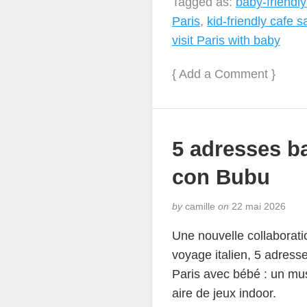
Tagged as:
baby-friendly
Paris
,
kid-friendly cafe s
visit Paris with baby
{
Add a Comment
}
5 adresses ba
con Bubu
by
camille
on
22 mai 2026
Une nouvelle collaborat
voyage italien, 5 adress
Paris avec bébé : un mus
aire de jeux indoor.