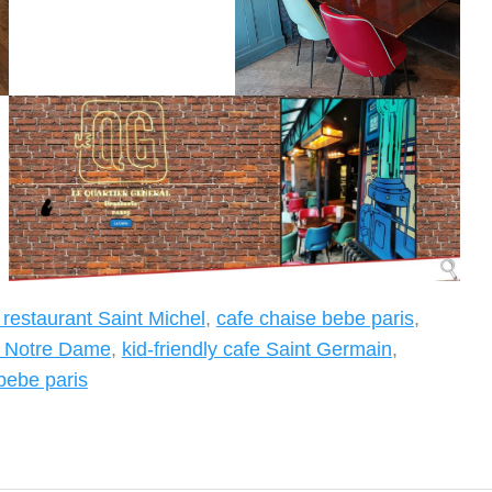
 restaurant Saint Michel
,
cafe chaise bebe paris
,
nt Notre Dame
,
kid-friendly cafe Saint Germain
,
bebe paris