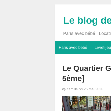
Le blog d
Paris avec bébé | Locat
Paris avec bébé
Livret-jeu
Le Quartier G
5ème]
by
camille
on
25 mai 2026