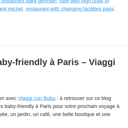
 restaurant saint germain
,
cafe with high chair in
aint michel
,
restaurant with changing facilities paris
,
by-friendly à Paris – Viaggi
ion avec
Viaggi con Bubu
: à retrouver sur ce blog
es baby-friendly à Paris pour votre prochain voyage à
ée, un jardin, un café, une belle boutique et une