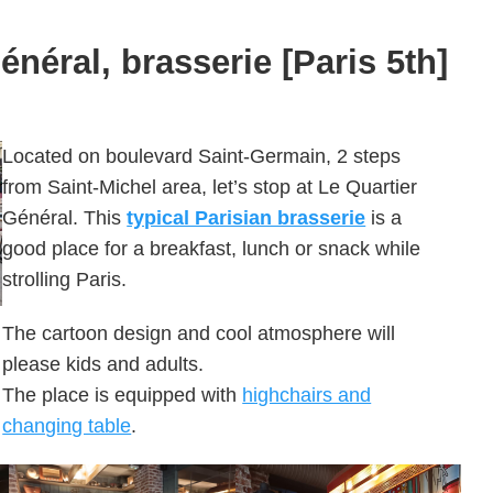
énéral, brasserie [Paris 5th]
Located on boulevard Saint-Germain, 2 steps
from Saint-Michel area, let’s stop at Le Quartier
Général. This
typical Parisian brasserie
is a
good place for a breakfast, lunch or snack while
strolling Paris.
The cartoon design and cool atmosphere will
please kids and adults.
The place is equipped with
highchairs and
changing table
.