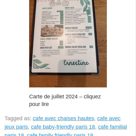
Carte de juillet 2024 – cliquez
pour lire
Tagged as:
cafe avec chaises hautes
,
cafe avec
jeux paris
,
cafe baby-friendly paris 18
,
cafe familial
paris 18
,
cafe family friendly paris 18