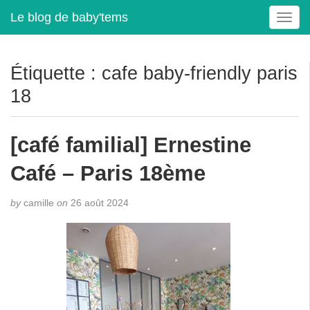
Le blog de baby'tems
T
o
g
g
Étiquette :
cafe baby-friendly paris
l
18
e
n
a
[café familial] Ernestine
v
i
Café – Paris 18ème
g
a
t
by
camille
on
26 août 2024
i
o
n