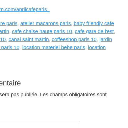
am.com/aprilcafeparis_
ire paris
,
atelier macarons paris
,
baby friendly cafe
artin
,
cafe chaise haute paris 10
,
cafe gare de l'est
,
 10
,
canal saint martin
,
coffeeshop paris 10
,
jardin
e paris 10
,
location materiel bebe paris
,
location
ntaire
sera pas publiée.
Les champs obligatoires sont