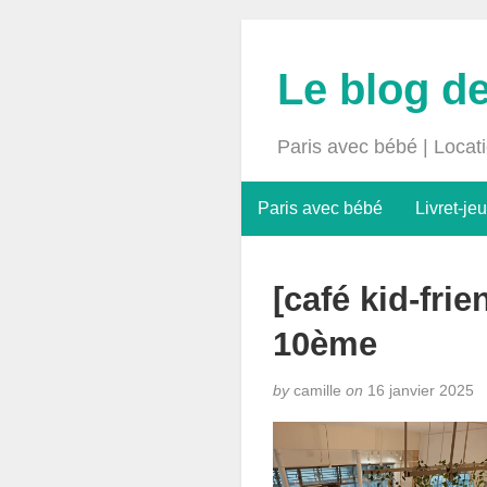
Le blog d
Paris avec bébé | Locat
Paris avec bébé
Livret-jeu
[café kid-frie
10ème
by
camille
on
16 janvier 2025