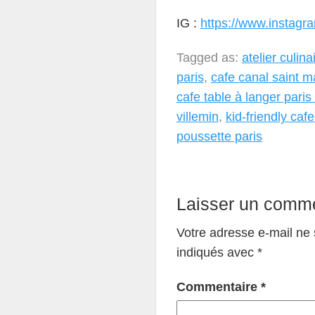
IG :
https://www.instagr
Tagged as:
atelier culina
paris
,
cafe canal saint m
cafe table à langer paris
villemin
,
kid-friendly caf
poussette paris
Laisser un comme
Votre adresse e-mail ne 
indiqués avec
*
Commentaire
*