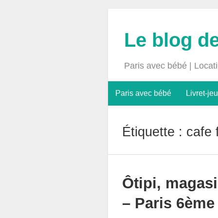
Le blog d
Paris avec bébé | Locat
Paris avec bébé
Livret-jeu
Étiquette :
cafe 
Ôtipi, magasi
– Paris 6ème