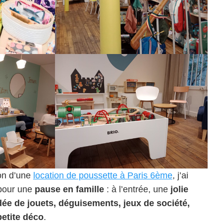
son d’une
location de poussette à Paris 6ème
, j’ai
 pour une
pause en famille
: à l’entrée, une
jolie
ée de jouets, déguisements, jeux de société,
etite déco
.