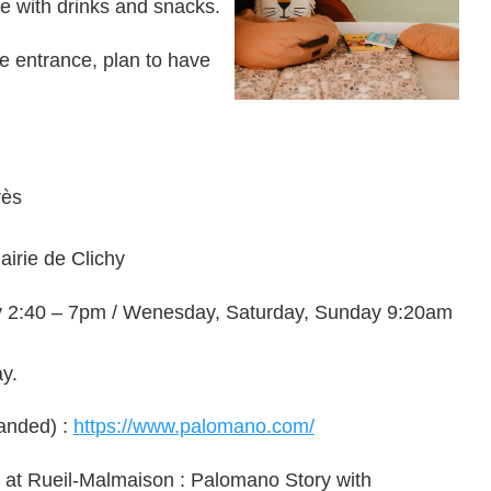
le with drinks and snacks.
he entrance, plan to have
rès
irie de Clichy
y 2:40 – 7pm / Wenesday, Saturday, Sunday 9:20am
y.
anded) :
https://www.palomano.com/
at Rueil-Malmaison : Palomano Story with