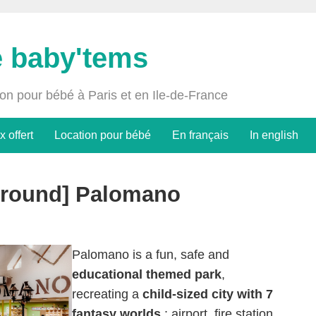
e baby'tems
ion pour bébé à Paris et en Ile-de-France
x offert
Location pour bébé
En français
In english
ground] Palomano
Palomano is a fun, safe and
educational themed park
,
recreating a
child-sized city with 7
fantasy worlds
: airport, fire station,