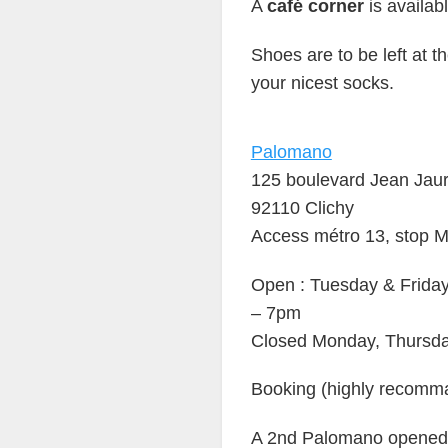
A
café corner
is availab
Shoes are to be left at t
your nicest socks.
Palomano
125 boulevard Jean Jau
92110 Clichy
Access métro 13, stop Ma
Open : Tuesday & Frida
– 7pm
Closed Monday, Thursda
Booking (highly recomm
A 2nd Palomano opened 