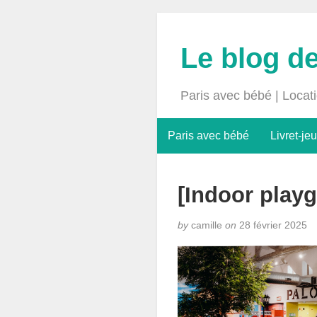
Le blog d
Paris avec bébé | Locat
Paris avec bébé
Livret-jeu
[Indoor play
by
camille
on
28 février 2025