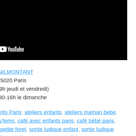
ENILMONTANT
75020 Paris
h jeudi et vendredi)
30-16h le dimanche
ants Paris
,
ateliers enfants
,
ateliers maman bebe
,
y'tems
,
café avec enfants paris
,
café bébé paris
,
,
petite foret
,
sortie ludique enfant
,
sortie ludique