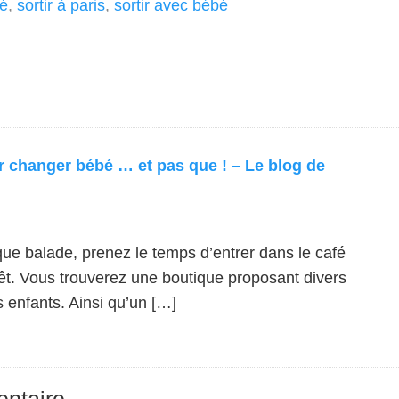
bé
,
sortir à paris
,
sortir avec bébé
r changer bébé … et pas que ! – Le blog de
ue balade, prenez le temps d’entrer dans le café
orêt. Vous trouverez une boutique proposant divers
s enfants. Ainsi qu’un […]
ntaire