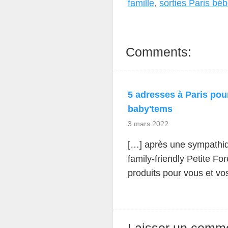
famille
,
sorties Paris bé
Comments:
5 adresses à Paris pou
baby'tems
3 mars 2022
[…] après une sympathiq
family-friendly Petite F
produits pour vous et vo
Laisser un comme