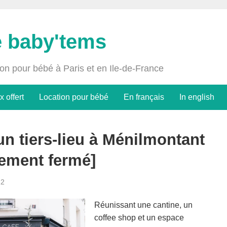
e baby'tems
ion pour bébé à Paris et en Ile-de-France
x offert
Location pour bébé
En français
In english
un tiers-lieu à Ménilmontant
ivement fermé]
22
Réunissant une cantine, un
coffee shop et un espace