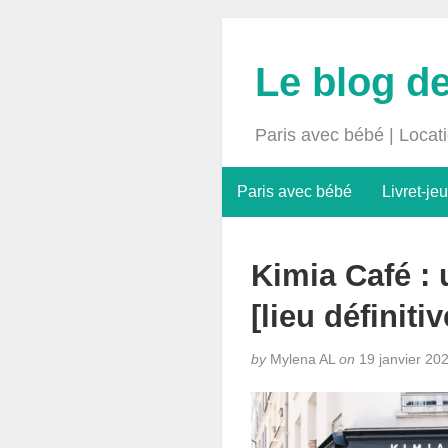
Le blog d
Paris avec bébé | Locat
Paris avec bébé
Livret-jeu
Kimia Café : 
[lieu définit
by
Mylena AL
on
19 janvier 20