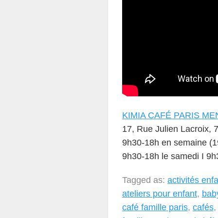
KIMIA CAFÉ PARIS M
17, Rue Julien Lacroix, 
9h30-18h en semaine (19
9h30-18h le samedi I 9h
Tagged as:
activités enf
ateliers pour enfant
,
bab
café famille paris
,
cafés