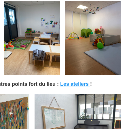
tres points fort du lieu :
Les ateliers
!