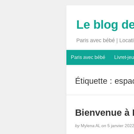
Le blog d
Paris avec bébé | Locat
Paris avec bébé
Livret-jeu
Étiquette :
espa
Bienvenue à P
by
Mylena AL
on
5 janvier 202