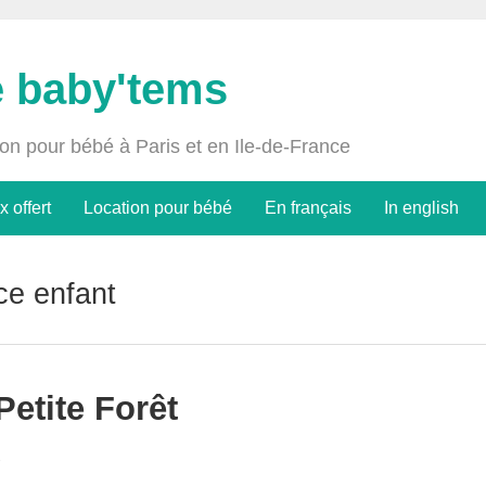
e baby'tems
ion pour bébé à Paris et en Ile-de-France
x offert
Location pour bébé
En français
In english
ce enfant
etite Forêt
2