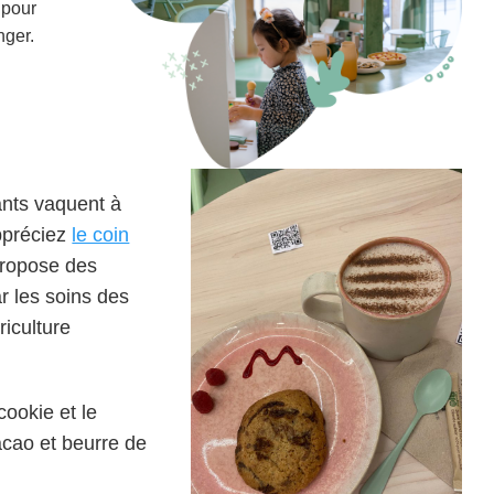
 pour
nger.
ants vaquent à
ppréciez
le coin
propose des
ar les soins des
riculture
cookie et le
cao et beurre de