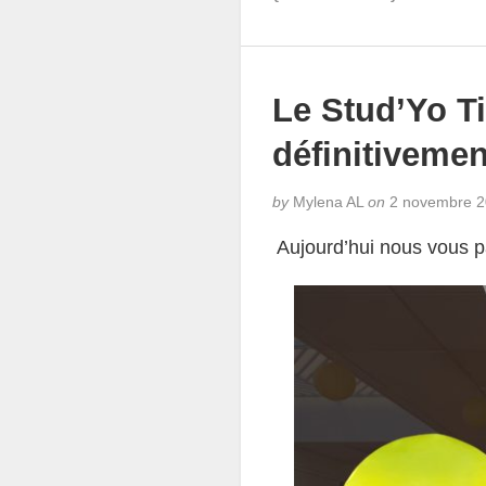
Le Stud’Yo Ti
définitivemen
by
Mylena AL
on
2 novembre 2
Aujourd’hui nous vous p