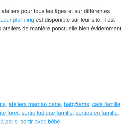
ateliers pour tous les âges et sur différentes
.
Leur planning
est disponible sur leur site, il est
ux ateliers de manière ponctuelle bien évidemment.
nts
,
ateliers maman bebe
,
baby'tems
,
café famille
ite foret
,
sortie ludique famille
,
sorties en famille
,
 à paris
,
sortir avec bébé