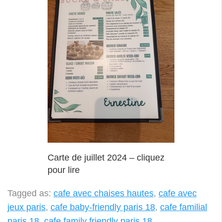
Carte de juillet 2024 – cliquez
pour lire
Tagged as:
cafe avec chaises hautes
,
cafe avec
jeux paris
,
cafe baby-friendly paris 18
,
cafe familial
paris 18
,
cafe family friendly paris 18