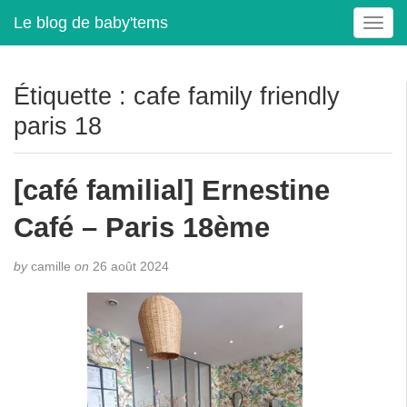
Le blog de baby'tems
T
o
g
g
Étiquette :
cafe family friendly
l
paris 18
e
n
a
[café familial] Ernestine
v
i
Café – Paris 18ème
g
a
t
by
camille
on
26 août 2024
i
o
n