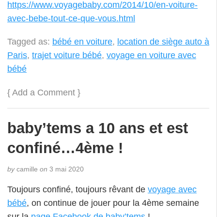
https://www.voyagebaby.com/2014/10/en-voiture-
avec-bebe-tout-ce-que-vous.html
Tagged as:
bébé en voiture
,
location de siège auto à
Paris
,
trajet voiture bébé
,
voyage en voiture avec
bébé
{
Add a Comment
}
baby’tems a 10 ans et est
confiné…4ème !
by
camille
on
3 mai 2020
Toujours confiné, toujours rêvant de
voyage avec
bébé
, on continue de jouer pour la 4ème semaine
sur la
page Facebook de baby’tems
!