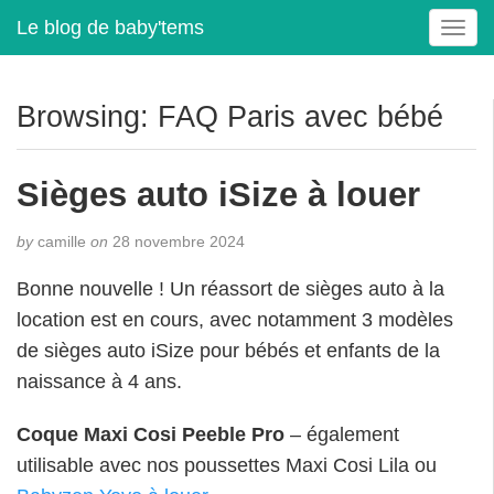
Le blog de baby'tems
T
o
g
g
Browsing: FAQ Paris avec bébé
l
e
n
Sièges auto iSize à louer
a
v
by
camille
on
28 novembre 2024
i
g
Bonne nouvelle ! Un réassort de sièges auto à la
a
location est en cours, avec notamment 3 modèles
t
i
de sièges auto iSize pour bébés et enfants de la
o
naissance à 4 ans.
n
Coque Maxi Cosi Peeble Pro
– également
utilisable avec nos poussettes Maxi Cosi Lila ou