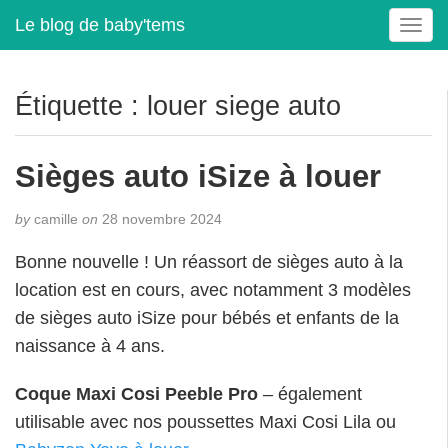
Le blog de baby'tems
T
o
g
g
Étiquette :
louer siege auto
l
e
n
Sièges auto iSize à louer
a
v
by
camille
on
28 novembre 2024
i
g
Bonne nouvelle ! Un réassort de sièges auto à la
a
location est en cours, avec notamment 3 modèles
t
i
de sièges auto iSize pour bébés et enfants de la
o
naissance à 4 ans.
n
Coque Maxi Cosi Peeble Pro
– également
utilisable avec nos poussettes Maxi Cosi Lila ou