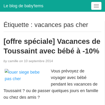
Le blog de baby'tems
T
o
g
g
Étiquette :
vacances pas cher
l
e
n
[offre spéciale] Vacances de
a
v
Toussaint avec bébé à -10%
i
g
by
camille
on
10 septembre 2014
a
t
Vous prévoyez de
i
voyager avec bébé
o
pendant les vacances de
n
Toussaint ? ou de passer quelques jours en famille
ou chez des amis ?