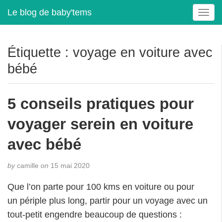
Le blog de baby'tems
T
o
g
g
Étiquette :
voyage en voiture avec
l
bébé
e
n
a
5 conseils pratiques pour
v
i
voyager serein en voiture
g
a
avec bébé
t
i
by
camille
on
15 mai 2020
o
n
Que l’on parte pour 100 kms en voiture ou pour
un périple plus long, partir pour un voyage avec un
tout-petit engendre beaucoup de questions :