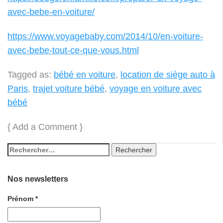
avec-bebe-en-voiture/
https://www.voyagebaby.com/2014/10/en-voiture-
avec-bebe-tout-ce-que-vous.html
Tagged as:
bébé en voiture
,
location de siège auto à
Paris
,
trajet voiture bébé
,
voyage en voiture avec
bébé
{
Add a Comment
}
Nos newsletters
Prénom
*