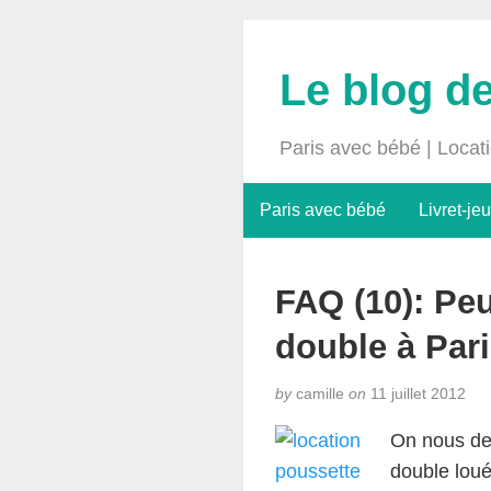
Le blog d
Paris avec bébé | Locat
Paris avec bébé
Livret-jeu
FAQ (10): Peu
double à Par
by
camille
on
11 juillet 2012
On nous dem
double loué