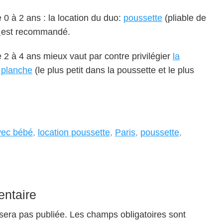
 à 2 ans : la location du duo:
poussette
(pliable de
é
est recommandé.
 à 4 ans mieux vaut par contre privilégier
la
 planche
(le plus petit dans la poussette et le plus
vec bébé
,
location poussette
,
Paris
,
poussette
,
ntaire
sera pas publiée.
Les champs obligatoires sont