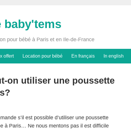
e baby'tems
ion pour bébé à Paris et en Ile-de-France
x offert
Location pour bébé
En français
In english
t-on utiliser une poussette
is?
ande s’il est possible d’utiliser une poussette
e à Paris… Ne nous mentons pas il est difficile