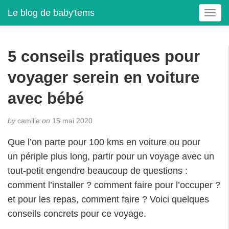
Le blog de baby'tems
T
o
g
g
5 conseils pratiques pour
l
e
voyager serein en voiture
n
a
avec bébé
v
i
by
camille
on
15 mai 2020
g
a
Que l’on parte pour 100 kms en voiture ou pour
t
un périple plus long, partir pour un voyage avec un
i
tout-petit engendre beaucoup de questions :
o
n
comment l’installer ? comment faire pour l’occuper ?
et pour les repas, comment faire ? Voici quelques
conseils concrets pour ce voyage.