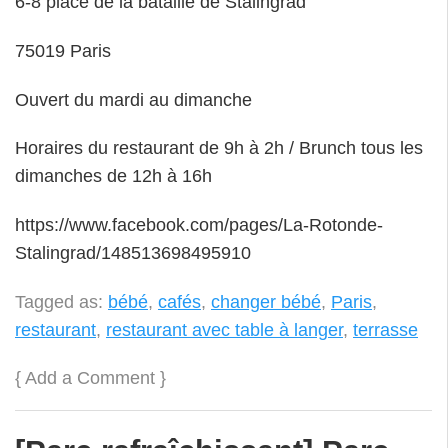
6-8 place de la bataille de Stalingrad
75019 Paris
Ouvert du mardi au dimanche
Horaires du restaurant de 9h à 2h / Brunch tous les
dimanches de 12h à 16h
https://www.facebook.com/pages/La-Rotonde-
Stalingrad/148513698495910
Tagged as:
bébé
,
cafés
,
changer bébé
,
Paris
,
restaurant
,
restaurant avec table à langer
,
terrasse
{
Add a Comment
}