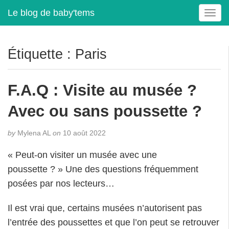
Le blog de baby'tems
T
o
g
g
Étiquette :
Paris
l
e
n
F.A.Q : Visite au musée ?
a
v
Avec ou sans poussette ?
i
g
by
Mylena AL
on
10 août 2022
a
t
« Peut-on visiter un musée avec une
i
poussette ? » Une des questions fréquemment
o
posées par nos lecteurs…
n
Il est vrai que, certains musées n’autorisent pas
l’entrée des poussettes et que l’on peut se retrouver