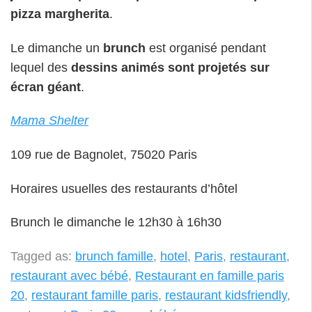
pizza margherita
.
Le dimanche un
brunch
est organisé pendant
lequel des
dessins animés sont projetés sur
écran géant
.
Mama Shelter
109 rue de Bagnolet, 75020 Paris
Horaires usuelles des restaurants d’hôtel
Brunch le dimanche le 12h30 à 16h30
Tagged as:
brunch famille
,
hotel
,
Paris
,
restaurant
,
restaurant avec bébé
,
Restaurant en famille paris
20
,
restaurant famille paris
,
restaurant kidsfriendly
,