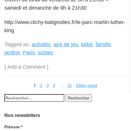
samedi et dimanche de 9h à 21h30
http://www.clichy-batignolles.fr/le-parc-martin-luther-
king
Tagged as:
activités
,
aire de jeu
,
bébé
,
famille
,
jardins
,
Paris
,
sorties
{
Add a Comment
}
1
2
3
4
…
11
Older posts
Nos newsletters
Prénom
*