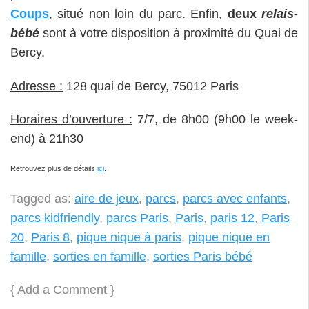
Coups
, situé non loin du parc. Enfin,
deux
relais-
bébé
sont à votre disposition à proximité du Quai de
Bercy.
Adresse :
128 quai de Bercy, 75012 Paris
Horaires d’ouverture :
7/7, de 8h00 (9h00 le week-
end) à 21h30
Retrouvez plus de détails
ici
.
Tagged as:
aire de jeux
,
parcs
,
parcs avec enfants
,
parcs kidfriendly
,
parcs Paris
,
Paris
,
paris 12
,
Paris
20
,
Paris 8
,
pique nique à paris
,
pique nique en
famille
,
sorties en famille
,
sorties Paris bébé
{
Add a Comment
}