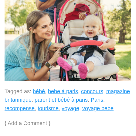
Tagged as:
bébé
,
bebe à paris
,
concours
,
magazine
britannique
,
parent et bébé à paris
,
Paris
,
recompense
,
tourisme
,
voyage
,
voyage bebe
{
Add a Comment
}