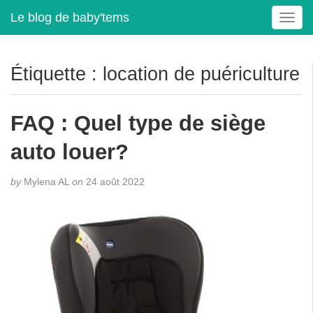
Le blog de baby'tems
T
o
g
g
Étiquette :
location de puériculture
l
e
n
FAQ : Quel type de siège
a
v
auto louer?
i
g
by
Mylena AL
on
24 août 2022
a
t
i
o
n