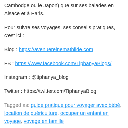
Cambodge ou le Japon) que sur ses balades en
Alsace et à Paris.
Pour suivre ses voyages, ses conseils pratiques,
c’est ici :
Blog :
https://avenuereinemathilde.com
FB :
https://www.facebook.com/TiphanyaBlogs/
Instagram : @tiphanya_blog
Twitter : https://twitter.com/TiphanyaBlog
Tagged as:
guide pratique pour voyager avec bébé
,
location de puériculture
,
occuper un enfant en
voyage
,
voyage en famille