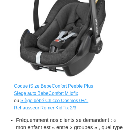
Coque iSize BebeConfort Peeble Plus
Siege auto BebeConfort Milofix
ou
Siège bébé Chicco Cosmos 0+/1
Rehausseur Romer KidFix 2/3
Fréquemment nos clients se demandent : «
mon enfant est « entre 2 groupes » , quel type