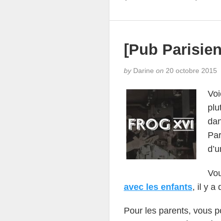
[Pub Parisie
by
Darine
on
20 octobre 2015
Voi
plu
dan
Par
d’u
Vou
avec les enfants
, il y 
Pour les parents, vous p