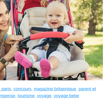
 paris
,
concours
,
magazine britannique
,
parent et
ompense
,
tourisme
,
voyage
,
voyage bebe