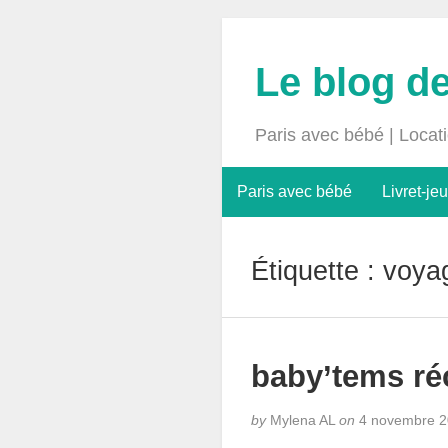
Le blog d
Paris avec bébé | Locat
Paris avec bébé
Livret-jeu
Étiquette :
voya
baby’tems r
by
Mylena AL
on
4 novembre 2