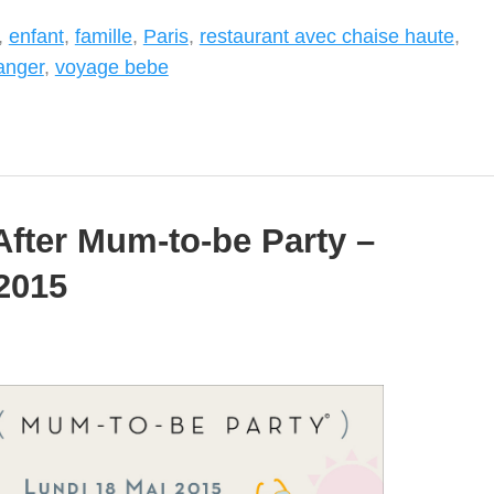
,
enfant
,
famille
,
Paris
,
restaurant avec chaise haute
,
langer
,
voyage bebe
 After Mum-to-be Party –
 2015