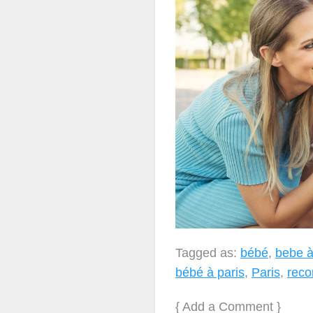
Tagged as:
bébé
,
bebe à
bébé à paris
,
Paris
,
rec
{
Add a Comment
}