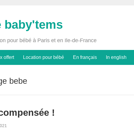
e baby'tems
ion pour bébé à Paris et en Ile-de-France
x offert
Location pour bébé
En français
In english
ge bebe
écompensée !
021