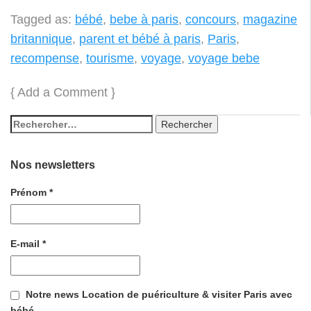
Tagged as:
bébé
,
bebe à paris
,
concours
,
magazine
britannique
,
parent et bébé à paris
,
Paris
,
recompense
,
tourisme
,
voyage
,
voyage bebe
{
Add a Comment
}
Nos newsletters
Prénom
*
E-mail
*
Notre news Location de puériculture & visiter Paris avec
bébé