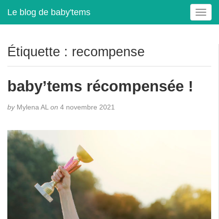
Le blog de baby'tems
T
o
g
g
Étiquette :
recompense
l
e
n
baby’tems récompensée !
a
v
by
Mylena AL
on
4 novembre 2021
i
g
a
t
i
o
n