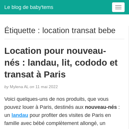
Le blog de baby'tems
T
o
g
g
Étiquette :
location transat bebe
l
e
n
Location pour nouveau-
a
v
nés : landau, lit, cododo et
i
g
transat à Paris
a
t
by
Mylena AL
on
11 mai 2022
i
o
Voici quelques-uns de nos produits, que vous
n
pouvez louer à Paris, destinés aux
nouveau-nés
:
un
landau
pour profiter des visites de Paris en
famille avec bébé complètement allongé, un