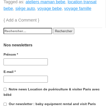
Tagged as:
ateliers maman bebe
,
location transat
bebe
,
siège auto
,
voyage bebe
,
voyage famille
{
Add a Comment
}
Nos newsletters
Prénom
*
E-mail
*
Notre news Location de puériculture & visiter Paris avec
bébé
Our newsletter : baby equipment rental and visit Paris