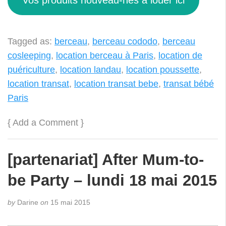
Vos produits nouveau-nés à louer ici
Tagged as:
berceau
,
berceau cododo
,
berceau
cosleeping
,
location berceau à Paris
,
location de
puériculture
,
location landau
,
location poussette
,
location transat
,
location transat bebe
,
transat bébé
Paris
{
Add a Comment
}
[partenariat] After Mum-to-
be Party – lundi 18 mai 2015
by
Darine
on
15 mai 2015