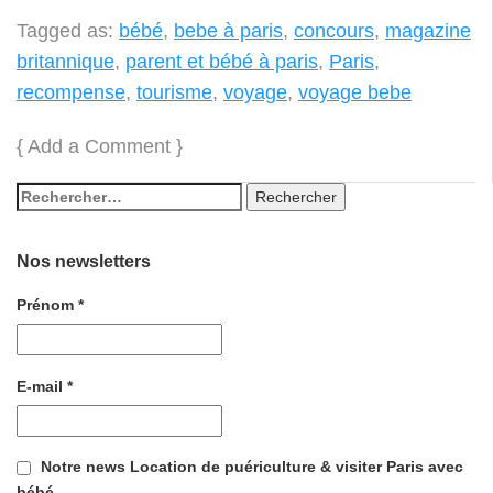
Tagged as:
bébé
,
bebe à paris
,
concours
,
magazine
britannique
,
parent et bébé à paris
,
Paris
,
recompense
,
tourisme
,
voyage
,
voyage bebe
{
Add a Comment
}
Nos newsletters
Prénom
*
E-mail
*
Notre news Location de puériculture & visiter Paris avec
bébé