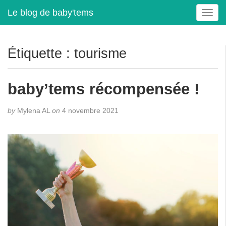
Le blog de baby'tems
T
o
g
g
Étiquette :
tourisme
l
e
n
baby’tems récompensée !
a
v
by
Mylena AL
on
4 novembre 2021
i
g
a
t
i
o
n