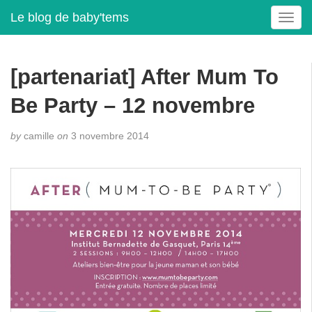
Le blog de baby'tems
T
o
g
g
[partenariat] After Mum To
l
e
Be Party – 12 novembre
n
a
by
camille
on
3 novembre 2014
v
i
g
a
t
i
o
n