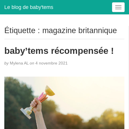
Le blog de baby'tems
T
o
g
g
Étiquette :
magazine britannique
l
e
n
baby’tems récompensée !
a
v
by
Mylena AL
on
4 novembre 2021
i
g
a
t
i
o
n