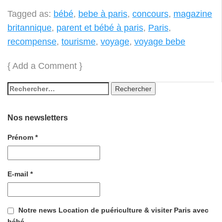
Tagged as:
bébé
,
bebe à paris
,
concours
,
magazine
britannique
,
parent et bébé à paris
,
Paris
,
recompense
,
tourisme
,
voyage
,
voyage bebe
{
Add a Comment
}
Nos newsletters
Prénom
*
E-mail
*
Notre news Location de puériculture & visiter Paris avec
bébé