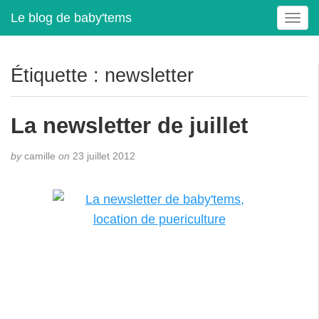
Le blog de baby'tems
T
o
g
g
Étiquette :
newsletter
l
e
n
La newsletter de juillet
a
v
by
camille
on
23 juillet 2012
i
g
a
t
i
o
n