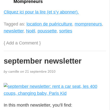
Mompreneurs
Cliquez ici pour la lire (et s’y abonner).
Tagged as:
location de puériculture
,
mompreneurs
,
newsletter
,
Noël
,
poussette
,
sorties
{
Add a Comment
}
september newsletter
by
camille
on
21 septembre 2010
In this month newsletter, you’ll find: