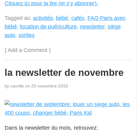
Cliquez ici pour la lire (et s’y abonner).
Tagged as:
activités
,
bébé
,
cafés
,
FAQ Paris avec
bébé
,
location de puériculture
,
newsletter
,
siège
auto
,
sorties
{
Add a Comment
}
la newsletter de novembre
by
camille
on
25 novembre 2010
Dans la newsletter du mois, retrouvez: