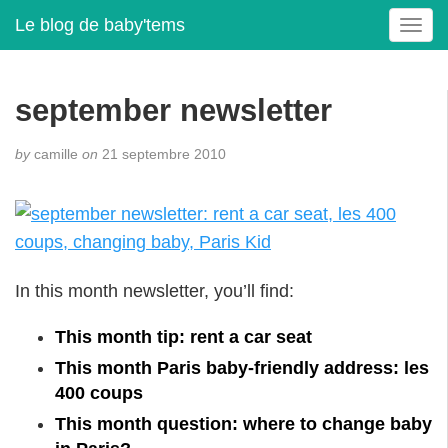
Le blog de baby'tems
T
o
g
g
september newsletter
l
e
by
camille
on
21 septembre 2010
n
a
v
i
g
a
In this month newsletter, you’ll find:
t
i
o
This month tip: rent a car seat
n
This month Paris baby-friendly address: les
400 coups
This month question: where to change baby