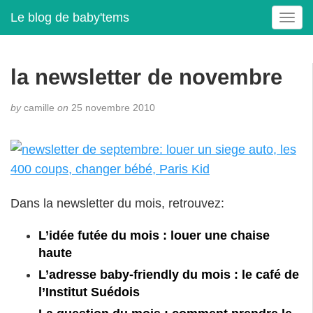
Le blog de baby'tems
T
o
g
g
la newsletter de novembre
l
e
by
camille
on
25 novembre 2010
n
a
v
i
g
a
Dans la newsletter du mois, retrouvez:
t
i
o
L’idée futée du mois : louer une chaise
n
haute
L’adresse baby-friendly du mois : le café de
l’Institut Suédois