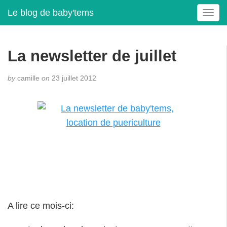
Le blog de baby'tems
T
o
g
g
La newsletter de juillet
l
e
by
camille
on
23 juillet 2012
n
a
v
i
g
a
t
i
o
n
A lire ce mois-ci: