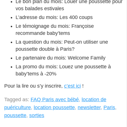
Le bon plan du mois: Louer une poussette pour
vos balades estivales
L’adresse du mois: Les 400 coups
Le témoignage du mois: Françoise
recommande baby’tems
La question du mois: Peut-on utiliser une
poussette double à Paris?
Le partenaire du mois: Welcome Family
La promo du mois: Louez une poussette à
baby’tems à -20%
Pour la lire ou s’y inscrire,
c’est ici
!
Tagged as:
FAQ Paris avec bébé
,
location de
puériculture
,
location poussette
,
newsletter
,
Paris
,
poussette
,
sorties