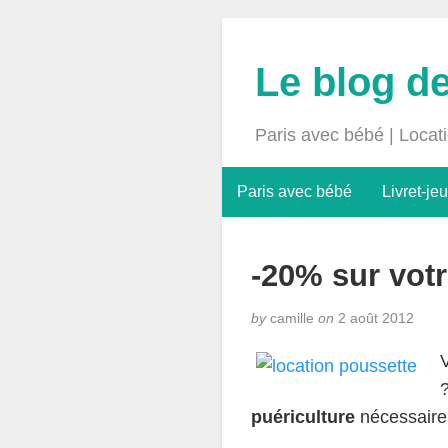
Le blog d
Paris avec bébé | Locat
Paris avec bébé
Livret-jeu
-20% sur votr
by
camille
on
2 août 2012
puériculture
nécessaire, 