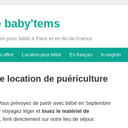
e baby'tems
ion pour bébé à Paris et en Ile-de-France
x offert
Location pour bébé
En français
In english
e location de puériculture
Vous prévoyez de partir avec bébé en Septembre
? Voyagez léger et
louez le matériel de
livré directement sur votre lieu de séjour.