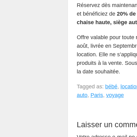
Réservez dès maintenant
et bénéficiez de
20% de 
chaise haute, siège au
Offre valable pour toute 
août, livrée en Septembr
location. Elle ne s’appliq
produits à la vente. Sou
la date souhaitée.
Tagged as:
bébé
,
locati
auto
,
Paris
,
voyage
Laisser un comme
Votre adresse e-mail ne 