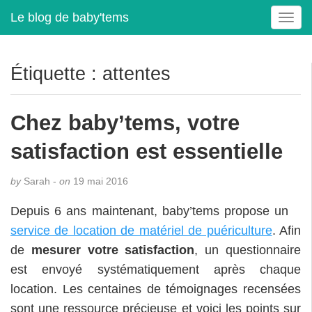
Le blog de baby'tems
T
o
g
g
Étiquette :
attentes
l
e
n
Chez baby’tems, votre
a
v
satisfaction est essentielle
i
g
by
Sarah -
on
19 mai 2016
a
t
Depuis 6 ans maintenant, baby’tems propose un
i
service de location de matériel de puériculture
. Afin
o
de
mesurer votre satisfaction
, un questionnaire
n
est envoyé systématiquement après chaque
location. Les centaines de témoignages recensées
sont une ressource précieuse et voici les points sur