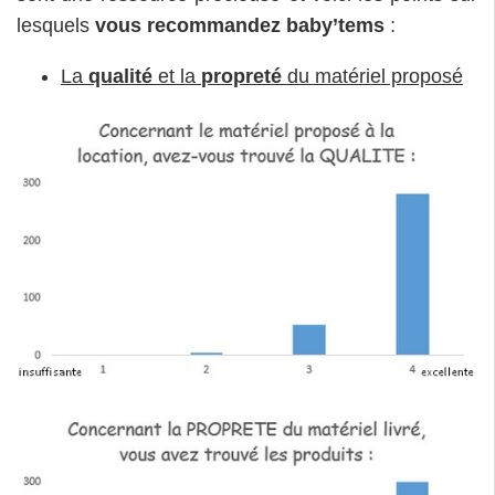
lesquels
vous recommandez baby’tems
:
La
qualité
et la
propreté
du matériel proposé