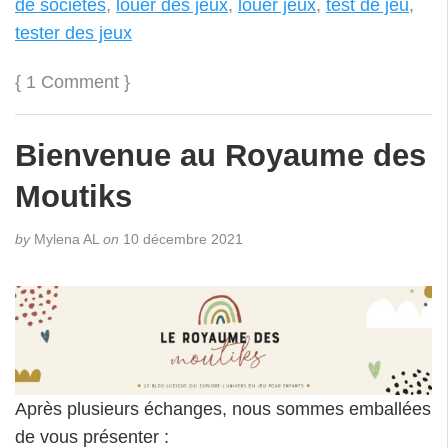
de sociétés
,
louer des jeux
,
louer jeux
,
test de jeu
,
tester des jeux
{
1 Comment
}
Bienvenue au Royaume des
Moutiks
by
Mylena AL
on
10 décembre 2021
Après plusieurs échanges, nous sommes emballées
de vous présenter :