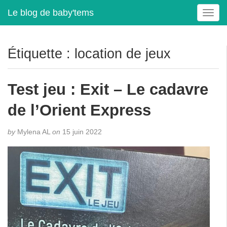
Le blog de baby'tems
T
o
g
g
Étiquette :
location de jeux
l
e
n
Test jeu : Exit – Le cadavre
a
v
de l’Orient Express
i
g
by
Mylena AL
on
15 juin 2022
a
t
i
o
n