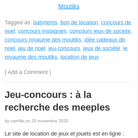
Moutiks
Tagged as:
babytems
,
bon de location
,
concours de
noel
,
concours instagram
,
concours jeux de societe
,
concours royaume des moutiks
,
idée cadeaux de
noel
,
jeu de noel
,
jeu-concours
,
jeux de société
,
le
royaume des moutiks
,
location de jeux
{
Add a Comment
}
Jeu-concours : à la
recherche des meeples
by
camille
on
20 novembre 2020
Le site de location de jeux et jouets est en ligne :