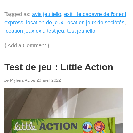
Tagged as:
avis jeu iello
,
exit - le cadavre de l'orient
express
,
location de jeux
,
location jeux de sociétés
,
location jeux exit
,
test jeu
,
test jeu iello
{
Add a Comment
}
Test de jeu : Little Action
by
Mylena AL
on
20 avril 2022