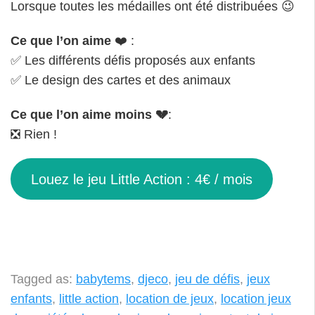
Lorsque toutes les médailles ont été distribuées 😉
Ce que l’on aime
❤️ :
✅ Les différents défis proposés aux enfants
✅ Le design des cartes et des animaux
Ce que l’on aime moins
💔
:
❎ Rien !
Louez le jeu Little Action : 4€ / mois
Tagged as:
babytems
,
djeco
,
jeu de défis
,
jeux
enfants
,
little action
,
location de jeux
,
location jeux