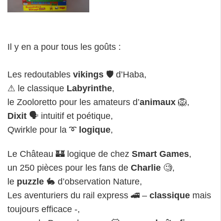
Il y en a pour tous les goûts :
Les redoutables
vikings
🛡 d’Haba,
⚠ le classique
Labyrinthe
,
le Zooloretto pour les amateurs d’
animaux
🦁,
Dixit
🗣 intuitif et poétique,
Qwirkle pour la ➰
logique
,
Le Château 🏰 logique de chez
Smart Games
,
un 250 pièces pour les fans de
Charlie
🧐,
le
puzzle
🐇 d’observation Nature,
Les aventuriers du rail express 🚄 –
classique
mais
toujours efficace -,