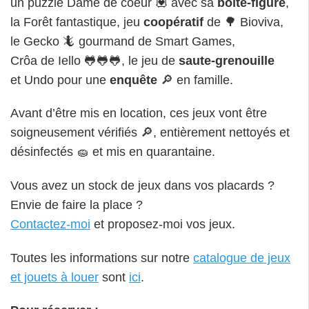
un puzzle Dame de coeur 💟 avec sa
boîte-figure
,
la Forêt fantastique, jeu
coopératif
de 🌳 Bioviva,
le Gecko 🦎 gourmand de Smart Games,
Crôa de Iello 🐸🐸🐸, le jeu de
saute-grenouille
et Undo pour une
enquête
🔎 en famille.
Avant d’être mis en location, ces jeux vont être
soigneusement vérifiés 🔎, entièrement nettoyés et
désinfectés 🧽 et mis en quarantaine.
Vous avez un stock de jeux dans vos placards ?
Envie de faire la place ?
Contactez-moi
et proposez-moi vos jeux.
Toutes les informations sur notre
catalogue de jeux
et jouets à louer
sont
ici
.