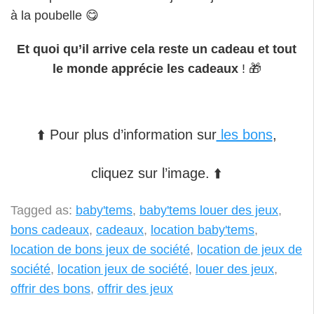
à la poubelle 😋
Et quoi qu’il arrive cela reste un cadeau et tout
le monde apprécie les cadeaux
! 🎁
⬆️ Pour plus d’information sur
les bons
,
cliquez sur l’image. ⬆️
Tagged as:
baby'tems
,
baby'tems louer des jeux
,
bons cadeaux
,
cadeaux
,
location baby'tems
,
location de bons jeux de société
,
location de jeux de
société
,
location jeux de société
,
louer des jeux
,
offrir des bons
,
offrir des jeux