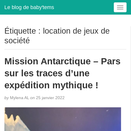
Le blog de baby'tems
T
o
g
g
Étiquette :
location de jeux de
l
société
e
n
a
Mission Antarctique – Pars
v
i
sur les traces d’une
g
a
expédition mythique !
t
i
by
Mylena AL
on
25 janvier 2022
o
n