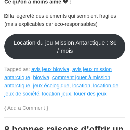
Ce qu’on a moins aimé 💔 :
❎ la légèreté des éléments qui semblent fragiles
(mais explicables car éco-responsables)
Location du jeu Mission Antarctique : 3€
/ mois
Tagged as:
avis jeux bioviva
,
avis jeux mission
antarctique
,
bioviva
,
comment jouer à mission
antarctique
,
jeux écologique
,
location
,
location de
jeux de société
,
location jeux
,
louer des jeux
{
Add a Comment
}
8 bonnes raisons d’offrir un