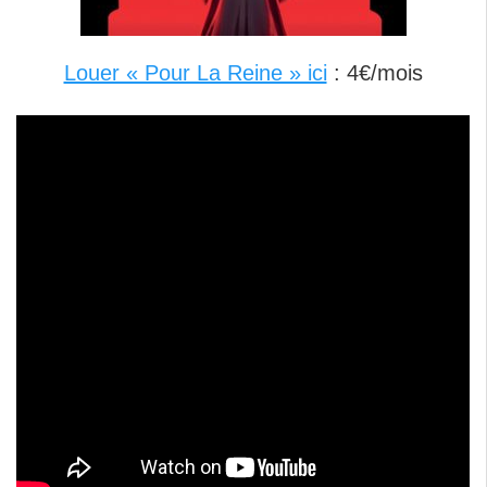
Louer « Pour La Reine » ici
: 4€/mois