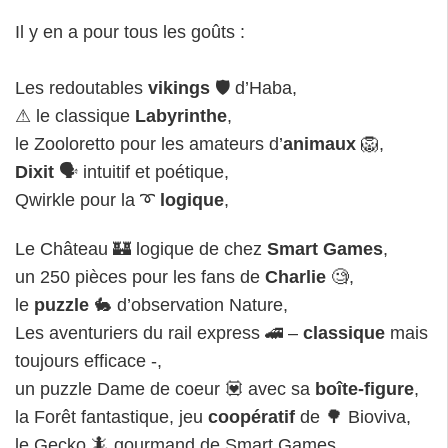
Il y en a pour tous les goûts :
Les redoutables
vikings
🛡 d’Haba,
⚠ le classique
Labyrinthe
,
le Zooloretto pour les amateurs d’
animaux
🦁,
Dixit
🗣 intuitif et poétique,
Qwirkle pour la ➰
logique
,
Le Château 🏰 logique de chez
Smart Games
,
un 250 pièces pour les fans de
Charlie
🧐,
le
puzzle
🐇 d’observation Nature,
Les aventuriers du rail express 🚄 –
classique
mais
toujours efficace -,
un puzzle Dame de coeur 💟 avec sa
boîte-figure
,
la Forêt fantastique, jeu
coopératif
de 🌳 Bioviva,
le Gecko 🦎 gourmand de Smart Games,