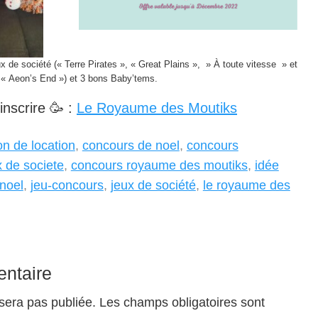
x de société (« Terre Pirates », « Great Plains », » À toute vitesse » et
« Aeon’s End ») et 3 bons Baby’tems.
inscrire 🥳 :
Le Royaume des Moutiks
on de location
,
concours de noel
,
concours
 de societe
,
concours royaume des moutiks
,
idée
 noel
,
jeu-concours
,
jeux de société
,
le royaume des
ntaire
sera pas publiée.
Les champs obligatoires sont