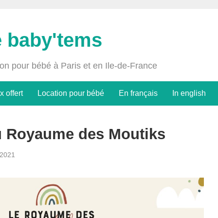
e baby'tems
ion pour bébé à Paris et en Ile-de-France
x offert
Location pour bébé
En français
In english
u Royaume des Moutiks
2021