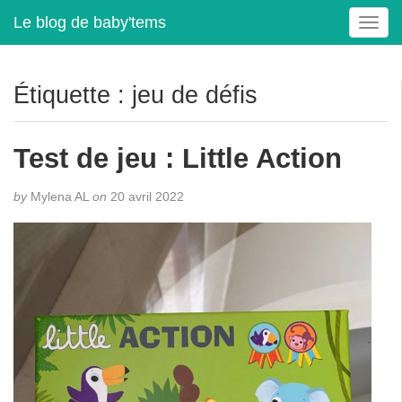
Le blog de baby'tems
T
o
g
g
Étiquette :
jeu de défis
l
e
n
Test de jeu : Little Action
a
v
by
Mylena AL
on
20 avril 2022
i
g
a
t
i
o
n