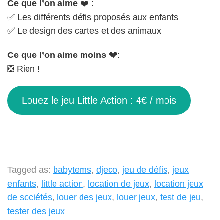
Ce que l’on aime
❤️ :
✅ Les différents défis proposés aux enfants
✅ Le design des cartes et des animaux
Ce que l’on aime moins
💔
:
❎ Rien !
Louez le jeu Little Action : 4€ / mois
Tagged as:
babytems
,
djeco
,
jeu de défis
,
jeux
enfants
,
little action
,
location de jeux
,
location jeux
de sociétés
,
louer des jeux
,
louer jeux
,
test de jeu
,
tester des jeux