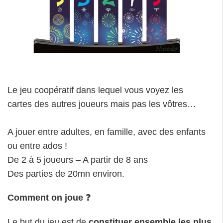
A jouer entre adultes, en famille, avec des enfants
ou entre ados !
De 2 à 5 joueurs – A partir de 8 ans
Des parties de 20mn environ.
Comment on joue
❓
Le but du jeu est de
constituer
ensemble
les plus
de feux d’artifice, les plus beaux possibles
– une
suite de cartes, la 1, puis la 2, la 3, la 4 et enfin la 5
pour les 5 couleurs de feux d’artifice.
Pour cela, chaque joueur a 4 ou 5 cartes selon le
nombre de joueurs – qu’il ne voit pas.
Ses coéquipiers doivent donc lui donner des
indications pour poser les cartes dans l’ordre…tout
est un jeu de communication, de non-