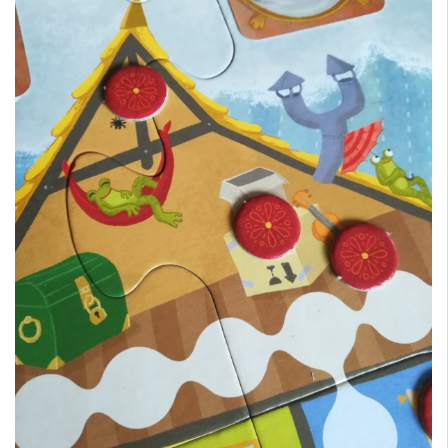
CE QUE L’ON AIME
un jeu pour jouer seul ou à plusieurs (en
coopératif)
des règles simples mais évolutives
des illustrations très mignonnes
CE QUE L’ON AIME MOINS :