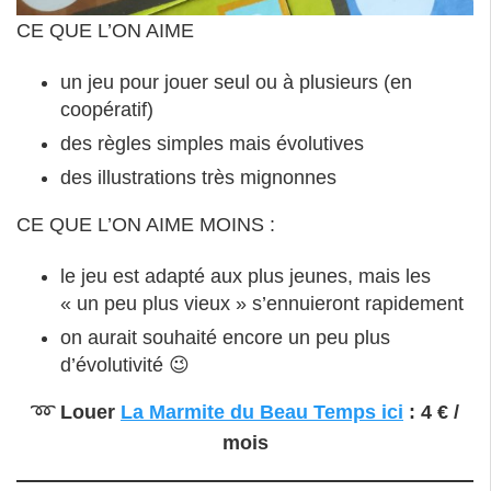
le jeu est adapté aux plus jeunes, mais les
« un peu plus vieux » s’ennuieront rapidement
on aurait souhaité encore un peu plus
d’évolutivité 😉
➿
Louer
La Marmite du Beau Temps ici
: 4 € /
mois
Voir le test & avis de la blogueuse
Maman jusqu’au
bout des ongles ici
: