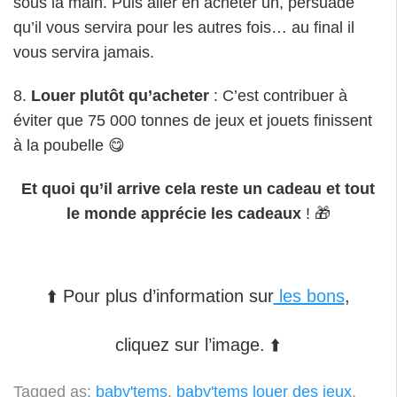
⬆️ Pour plus d’information sur
les bons
,
cliquez sur l’image. ⬆️
Tagged as:
baby'tems
,
baby'tems louer des jeux
,
bons cadeaux
,
cadeaux
,
location baby'tems
,
location de bons jeux de société
,
location de jeux de
société
,
location jeux de société
,
louer des jeux
,
offrir des bons
,
offrir des jeux
{
Add a Comment
}
Test de jeu : La marmite du