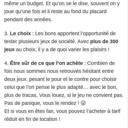
fois nous sommes nous retrouvés hésitant entre
deux jeux, pesant le pour et le contre pour choisir
celui que l’on pense le plus adapté… avec le bon,
plus de tracas. Vous louez, si le jeu ne convient pas.
Pas de panique, vous le rendez ! 😜
Et si vous en êtes fan, vous pouvez l’acheter à tarif
réduit en fin de location !
5.
Les bons cadeaux = facilité et rapidité
. Pas de
bagarre dans les magasins, pas de déception car le
jeu que l’on voulait n’y est plus. Avec les bons,
depuis chez vous, vous choisissez sur le site de
location de jeux
, recevez votre commande et
profitez de votre jeu le temps de votre location 😉
6.
Le gain d’espace
: Fini les «
mille bornes
», le
«
monopoly
» et «
la bonne paie
» qui dorment dans