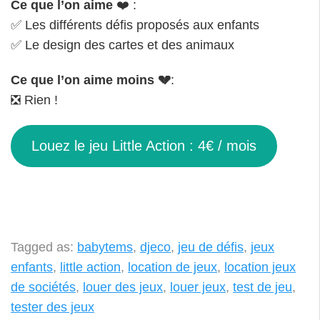
Ce que l’on aime
❤️ :
✅ Les différents défis proposés aux enfants
✅ Le design des cartes et des animaux
Ce que l’on aime moins
💔
:
❎ Rien !
Louez le jeu Little Action : 4€ / mois
Tagged as:
babytems
,
djeco
,
jeu de défis
,
jeux
enfants
,
little action
,
location de jeux
,
location jeux
de sociétés
,
louer des jeux
,
louer jeux
,
test de jeu
,
tester des jeux