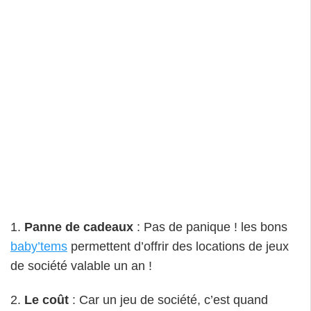
1.
Panne de cadeaux
: Pas de panique ! les bons
baby’tems
permettent d’offrir des locations de jeux
de société valable un an !
2.
Le coût
: Car un jeu de société, c’est quand
même un budget. Et qu’on se le dise, souvent on y
joue qu’une fois et il reste au fond du placard
pendant des années.
3.
Le choix
: Les bons apportent l’opportunité de
tester plusieurs jeux de société. Avec
plus de 300
jeux
au choix, il y a de quoi varier les plaisirs !
4.
Être sûr de ce que l’on achète
: Combien de