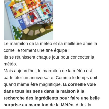
météo.
Mais aujourd’hui, le marmiton de la météo est
parti fêter un anniversaire. Comme le temps doit
quand même être magnifique,
la corneille vole
dans tous les sens dans la maison à la
recherche des ingrédients pour faire une belle
surprise au marmiton de la Météo
. Aidez la
corneille en remplissant ensemble les trois cartes
« recettes » avant que le marmiton de la Météo
ne rentre à la maison.
De 1 à 4 joueurs.
A partir de 4 ans.
Durée d’une partie : 10 à 15 mn
Comment on joue
❓