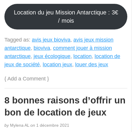
Location du jeu Mission Antarctique : 3€
/ mois
Tagged as:
avis jeux bioviva
,
avis jeux mission
antarctique
,
bioviva
,
comment jouer à mission
antarctique
,
jeux écologique
,
location
,
location de
jeux de société
,
location jeux
,
louer des jeux
{
Add a Comment
}
8 bonnes raisons d’offrir un
bon de location de jeux
by
Mylena AL
on
1 décembre 2021