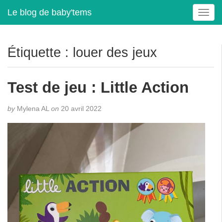
Le blog de baby'tems
T
o
g
g
Étiquette :
louer des jeux
l
e
n
Test de jeu : Little Action
a
v
by
Mylena AL
on
20 avril 2022
i
g
a
t
i
o
n