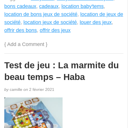
beau temps – Haba
by
camille
on
2 février 2021
Le marmiton de la météo et sa meilleure amie la
corneille forment une fine équipe !
Ils se réunissent chaque jour pour concocter la