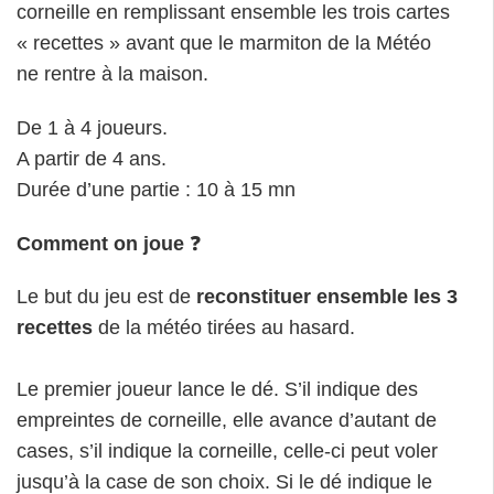
Le but du jeu est de
reconstituer ensemble les 3
recettes
de la météo tirées au hasard.
Le premier joueur lance le dé. S’il indique des
empreintes de corneille, elle avance d’autant de
cases, s’il indique la corneille, celle-ci peut voler
jusqu’à la case de son choix. Si le dé indique le
marmiton, il avance d’une case.
Lorsque la corneille arrive dans une pièce, le joueur
retourne l’un des jetons et complète si possible l’une
des recettes de la météo avec un ingrédient. S’il ne
peut pas le faire, les joueurs penseront à mémoriser
l’emplacement de ce jeton inutile.
C’est alors au joueur suivant de tenter d’aider la