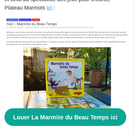
Louer La Marmite du Beau Temps ici
Tagged as:
avis la marmite du beau temps
,
la
marmite du beau temps
,
location jeux de société
enfant
,
louer des jeux
,
test jeu haba
,
test la marmite
du beau temps
{
Add a Comment
}
Test de jeu : Hanabi Grands