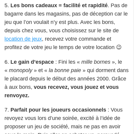
le placard depuis le début des années 2000. Grâce
à aux bons,
vous recevez, vous jouez et vous
renvoyez.
7.
Parfait pour les joueurs occasionnels
: Vous
revoyez vous lors d’une soirée, excité à l’idée de
proposer un jeu de société, mais ne pas en avoir
sous la main. Puis aller en acheter un, persuadé
qu’il vous servira pour les autres fois… au final il
vous servira jamais.
8.
Louer plutôt qu’acheter
: C’est contribuer à
éviter que 75 000 tonnes de jeux et jouets finissent
à la poubelle 😋
Et quoi qu’il arrive cela reste un cadeau et tout
le monde apprécie les cadeaux
! 🎁