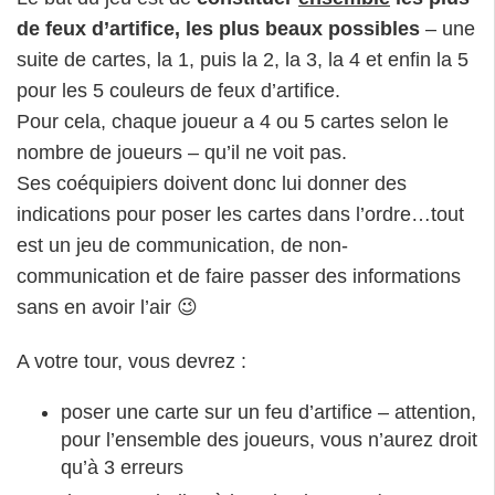
communication et de faire passer des informations
sans en avoir l’air 😉
A votre tour, vous devrez :
poser une carte sur un feu d’artifice – attention,
pour l’ensemble des joueurs, vous n’aurez droit
qu’à 3 erreurs
donner un indice à l’un des joueurs (et
consommer un jeton « indice » – il n’y en a que
8 en tout !) : soit un indice « chiffre » – « tu as
un 1 ici et là » – ou un indice « couleur » –
« tes cartes ici et là sont rouges »
défausser une carte et regagner un jeton
« indice »
Le jeu se termine :
lorsqu’on a posé tous les feux d’artifice,