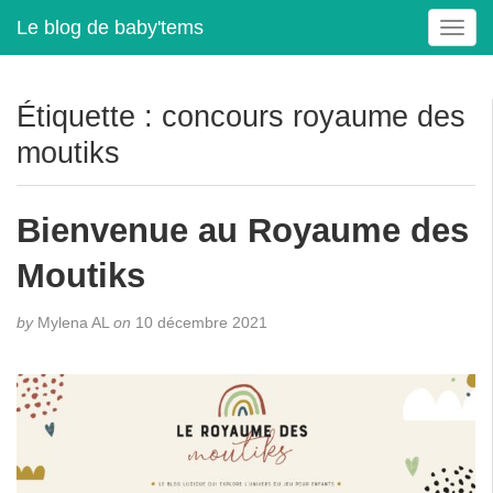
Le blog de baby'tems
T
o
g
g
Étiquette :
concours royaume des
l
moutiks
e
n
a
Bienvenue au Royaume des
v
i
Moutiks
g
a
t
by
Mylena AL
on
10 décembre 2021
i
o
n