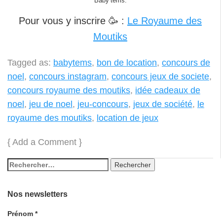
Baby’tems.
Pour vous y inscrire 🥳 :
Le Royaume des
Moutiks
Tagged as:
babytems
,
bon de location
,
concours de
noel
,
concours instagram
,
concours jeux de societe
,
concours royaume des moutiks
,
idée cadeaux de
noel
,
jeu de noel
,
jeu-concours
,
jeux de société
,
le
royaume des moutiks
,
location de jeux
{
Add a Comment
}
Nos newsletters
Prénom
*