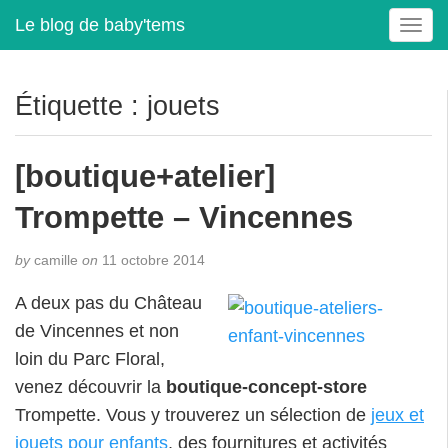
Le blog de baby'tems
T
o
g
g
Étiquette :
jouets
l
e
n
[boutique+atelier]
a
v
Trompette – Vincennes
i
g
by
camille
on
11 octobre 2014
a
t
A deux pas du Château
i
de Vincennes et non
o
loin du Parc Floral,
n
venez découvrir la
boutique-concept-store
Trompette. Vous y trouverez un sélection de
jeux et
jouets pour enfants
, des fournitures et activités