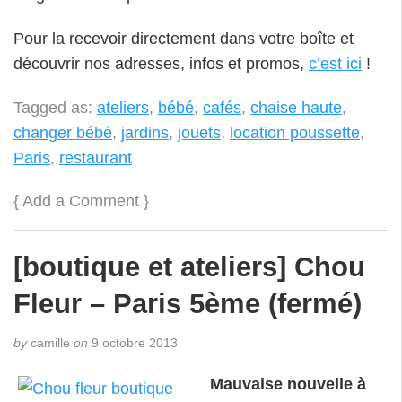
Pour la recevoir directement dans votre boîte et
découvrir nos adresses, infos et promos,
c’est ici
!
Tagged as:
ateliers
,
bébé
,
cafés
,
chaise haute
,
changer bébé
,
jardins
,
jouets
,
location poussette
,
Paris
,
restaurant
{
Add a Comment
}
[boutique et ateliers] Chou
Fleur – Paris 5ème (fermé)
by
camille
on
9 octobre 2013
Mauvaise nouvelle à