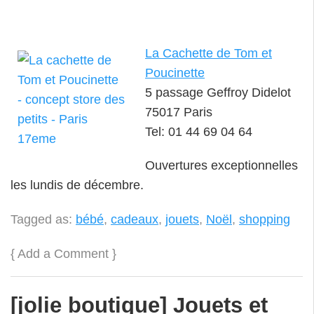
La Cachette de Tom et
Poucinette
5 passage Geffroy Didelot
75017 Paris
Tel: 01 44 69 04 64
Ouvertures exceptionnelles
les lundis de décembre.
Tagged as:
bébé
,
cadeaux
,
jouets
,
Noël
,
shopping
{
Add a Comment
}
[jolie boutique] Jouets et