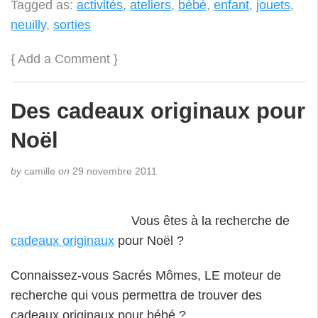
Tagged as:
activités
,
ateliers
,
bébé
,
enfant
,
jouets
,
neuilly
,
sorties
{
Add a Comment
}
Des cadeaux originaux pour
Noël
by
camille
on
29 novembre 2011
Vous êtes à la recherche de
cadeaux originaux
pour Noël ?
Connaissez-vous Sacrés Mômes, LE moteur de
recherche qui vous permettra de trouver des
cadeaux originaux pour bébé ?