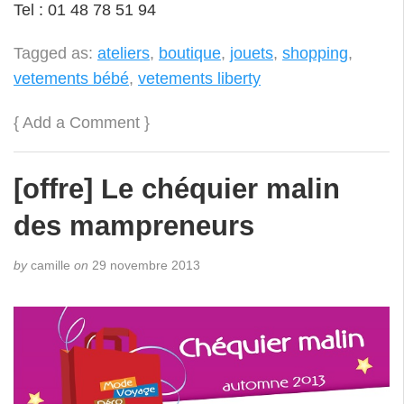
Tel : 01 48 78 51 94
Tagged as:
ateliers
,
boutique
,
jouets
,
shopping
,
vetements bébé
,
vetements liberty
{
Add a Comment
}
[offre] Le chéquier malin
des mampreneurs
by
camille
on
29 novembre 2013