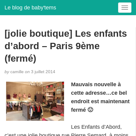
Le blog de baby'tems
T
o
g
g
[jolie boutique] Les enfants
l
e
d’abord – Paris 9ème
n
a
(fermé)
v
i
by
camille
on
3 juillet 2014
g
a
Mauvais nouvelle à
t
cette adresse…ce bel
i
endroit est maintenant
o
n
fermé 🙁
Les Enfants d’Abord,
c’est une jolie boutique rue Pierre Semard, à moins