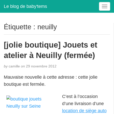
Le blog de baby'tems
T
o
g
g
Étiquette :
neuilly
l
e
n
[jolie boutique] Jouets et
a
v
atelier à Neuilly (fermée)
i
g
by
camille
on
29 novembre 2012
a
t
Mauvaise nouvelle à cette adresse : cette jolie
i
boutique est fermée.
o
n
C’est à l’occasion
d’une livraison d’une
location de siège auto