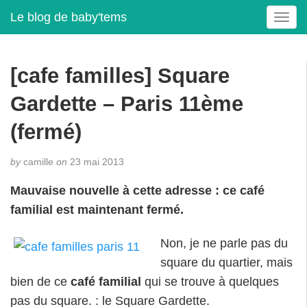
Le blog de baby'tems
T
o
g
g
[cafe familles] Square
l
e
Gardette – Paris 11ème
n
a
(fermé)
v
i
by
camille
on
23 mai 2013
g
a
Mauvaise nouvelle à cette adresse : ce café
t
familial est maintenant fermé.
i
o
Non, je ne parle pas du
n
square du quartier, mais
bien de ce
café familial
qui se trouve à quelques
pas du square. : le Square Gardette.