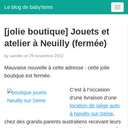
Le blog de baby'tems
T
o
g
g
[jolie boutique] Jouets et
l
e
atelier à Neuilly (fermée)
n
a
by
camille
on
29 novembre 2012
v
i
Mauvaise nouvelle à cette adresse : cette jolie
g
boutique est fermée.
a
t
C’est à l’occasion
i
o
d’une livraison d’une
n
location de siège auto
à Neuilly-sur-Seine
,
chez des grands-parents australiens recevant leurs