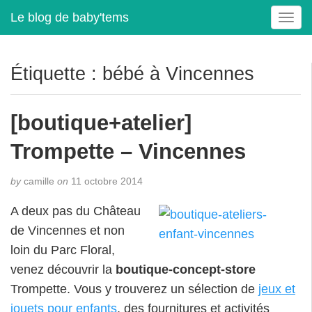
Le blog de baby'tems
T
o
g
g
Étiquette :
bébé à Vincennes
l
e
n
[boutique+atelier]
a
v
Trompette – Vincennes
i
g
by
camille
on
11 octobre 2014
a
t
A deux pas du Château
i
de Vincennes et non
o
loin du Parc Floral,
n
venez découvrir la
boutique-concept-store
Trompette. Vous y trouverez un sélection de
jeux et
jouets pour enfants
, des fournitures et activités