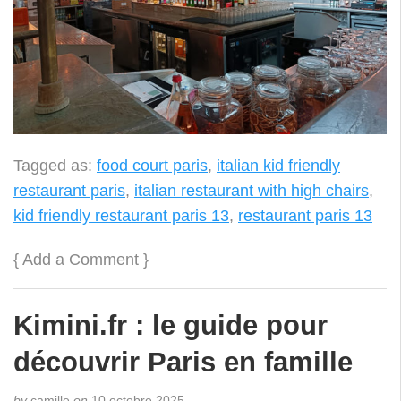
Tagged as:
food court paris
,
italian kid friendly
restaurant paris
,
italian restaurant with high chairs
,
kid friendly restaurant paris 13
,
restaurant paris 13
{
Add a Comment
}
Kimini.fr : le guide pour
découvrir Paris en famille
by
camille
on
10 octobre 2025