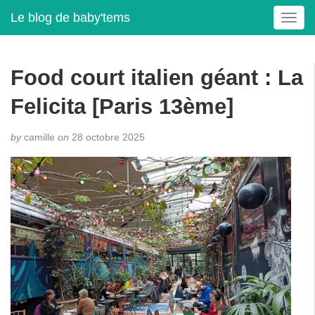
Le blog de baby'tems
T
o
g
g
Food court italien géant : La
l
e
Felicita [Paris 13ème]
n
a
by
camille
on
28 octobre 2025
v
i
g
a
t
i
o
n