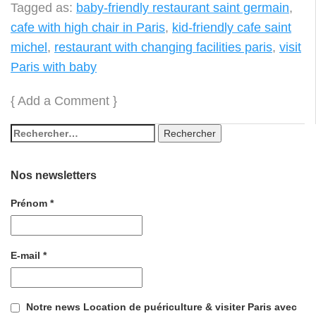
Tagged as:
baby-friendly restaurant saint germain
,
cafe with high chair in Paris
,
kid-friendly cafe saint
michel
,
restaurant with changing facilities paris
,
visit
Paris with baby
{
Add a Comment
}
Nos newsletters
Prénom
*
E-mail
*
Notre news Location de puériculture & visiter Paris avec