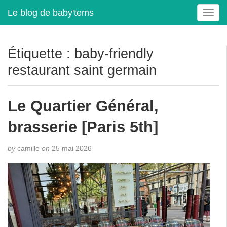
Le blog de baby'tems
T
o
g
g
Étiquette :
baby-friendly
l
restaurant saint germain
e
n
a
Le Quartier Général,
v
i
brasserie [Paris 5th]
g
a
t
by
camille
on
25 mai 2026
i
o
n