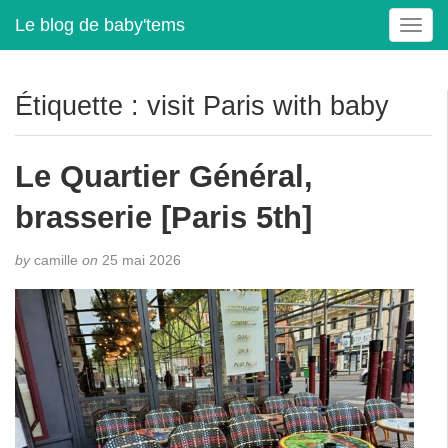
Le blog de baby'tems
T
o
g
g
Étiquette :
visit Paris with baby
l
e
n
Le Quartier Général,
a
v
brasserie [Paris 5th]
i
g
by
camille
on
25 mai 2026
a
t
i
o
n