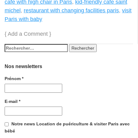
cafe with high chair in Paris
,
kid-friendly cafe saint
michel
,
restaurant with changing facilities paris
,
visit
Paris with baby
{
Add a Comment
}
Nos newsletters
Prénom
*
E-mail
*
Notre news Location de puériculture & visiter Paris avec
bébé