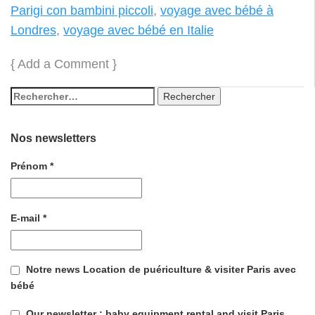
Parigi con bambini piccoli
,
voyage avec bébé à
Londres
,
voyage avec bébé en Italie
{
Add a Comment
}
Nos newsletters
Prénom
*
E-mail
*
Notre news Location de puériculture & visiter Paris avec
bébé
Our newsletter : baby equipment rental and visit Paris