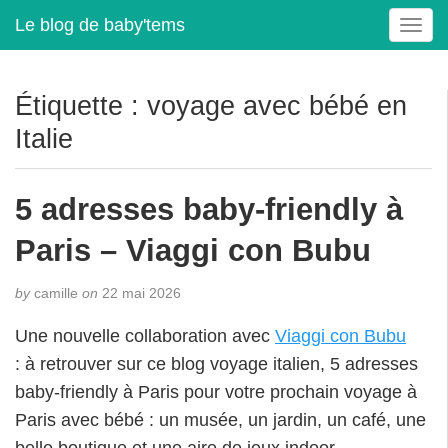
Le blog de baby'tems
T
o
g
g
Étiquette :
voyage avec bébé en
l
Italie
e
n
a
5 adresses baby-friendly à
v
i
Paris – Viaggi con Bubu
g
a
t
by
camille
on
22 mai 2026
i
Une nouvelle collaboration avec
Viaggi con Bubu
o
n
: à retrouver sur ce blog voyage italien, 5 adresses
baby-friendly à Paris pour votre prochain voyage à
Paris avec bébé : un musée, un jardin, un café, une
belle boutique et une aire de jeux indoor.