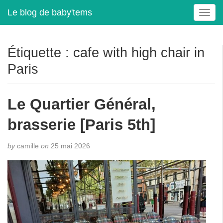
Le blog de baby'tems
T
o
g
g
Étiquette :
cafe with high chair in
l
Paris
e
n
a
Le Quartier Général,
v
i
brasserie [Paris 5th]
g
a
t
by
camille
on
25 mai 2026
i
o
n