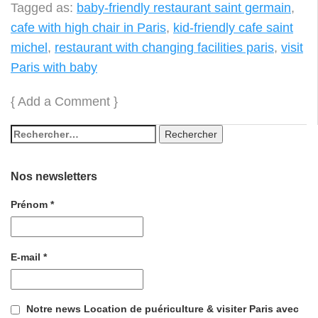
Tagged as:
baby-friendly restaurant saint germain
,
cafe with high chair in Paris
,
kid-friendly cafe saint
michel
,
restaurant with changing facilities paris
,
visit
Paris with baby
{
Add a Comment
}
Nos newsletters
Prénom
*
E-mail
*
Notre news Location de puériculture & visiter Paris avec